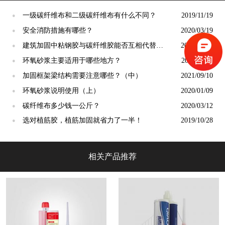
一级碳纤维布和二级碳纤维布有什么不同？
2019/11/19
●
安全消防措施有哪些？
2020/03/19
●
建筑加固中粘钢胶与碳纤维胶能否互相代替？
2022/10/08
●
（下）
环氧砂浆主要适用于哪些地方？
2019/11/21
●
加固框架梁结构需要注意哪些？（中）
2021/09/10
●
环氧砂浆说明使用（上）
2020/01/09
●
碳纤维布多少钱一公斤？
2020/03/12
●
选对植筋胶，植筋加固就省力了一半！
2019/10/28
●
相关产品推荐