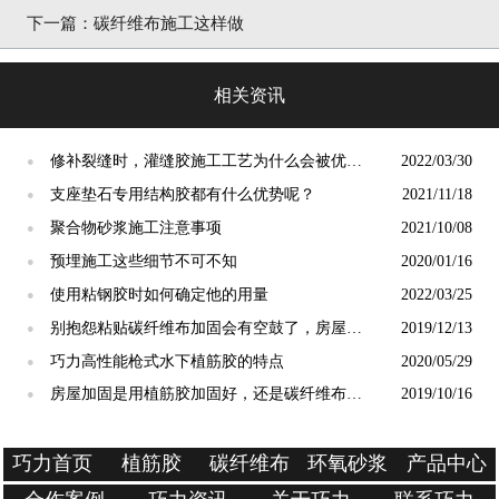
下一篇：
碳纤维布施工这样做
相关资讯
修补裂缝时，灌缝胶施工工艺为什么会被优
2022/03/30
●
选？
支座垫石专用结构胶都有什么优势呢？
2021/11/18
●
聚合物砂浆施工注意事项
2021/10/08
●
预埋施工这些细节不可不知
2020/01/16
●
使用粘钢胶时如何确定他的用量
2022/03/25
●
别抱怨粘贴碳纤维布加固会有空鼓了，房屋加
2019/12/13
●
固专家告诉你根源在哪？
巧力高性能枪式水下植筋胶的特点
2020/05/29
●
房屋加固是用植筋胶加固好，还是碳纤维布加
2019/10/16
●
固好？
巧力首页
植筋胶
碳纤维布
环氧砂浆
产品中心