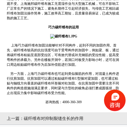
观不变。上海施邦碳纤维布施工无需湿作业与大型施工机械，可在不影响工
厂正常生产的情况下施工，避免长期停工引起经济损失。与传统工艺相比碳
纤维布加固法操作简单，施工效率高工期短，且质量容易保证，已成为较成
熟的施工工艺。
巧力
碳纤维布的运用
上海
巧力
碳纤维布加固法能够针对不同构件，起到不同的加固作用。首
先，碳纤维布较高的抗拉强度可由于受弯构件的加固中，例如梁、板，通过
将碳纤维布粘贴至底部受拉区，可有效代替或补充钢筋的受拉性能，提高受
弯构件的承载力。另外在楼板开洞中，若洞口对板受力影响小时，还可在洞
口周边粘贴碳纤维布作为后加补偿筋进行加固。
另一方面，上海
巧力
碳纤维布也可起到类似箍筋的作用，对混凝土构件进
行抗剪加固。抗剪加固可以通过粘贴碳纤维布U型箍对梁加固，也可通过粘
贴与轴线方向垂直的碳纤维布环形箍对柱加固。在抗剪加固中需要注意不同
构件的构造措施须满足要求，同时梁与方型柱的棱角必须打磨成圆弧状，防
止出现应力集中影响碳纤维布受力性能。
咨询热线：4000-360-309
上一篇：
碳纤维布对抑制裂缝生长的作用