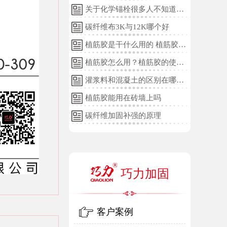
关于化学锚栓很多人不知道的
误区!
碳纤维布3K与12K哪个好
植筋胶是干什么用的 植筋胶的
用途和使用方法
植筋胶怎么用？植筋胶的使用
方法
灌浆料和混凝土的区别在哪
里？
植筋胶能用在砖墙上吗
碳纤维加固补强的原理
巧力加固
客户案例