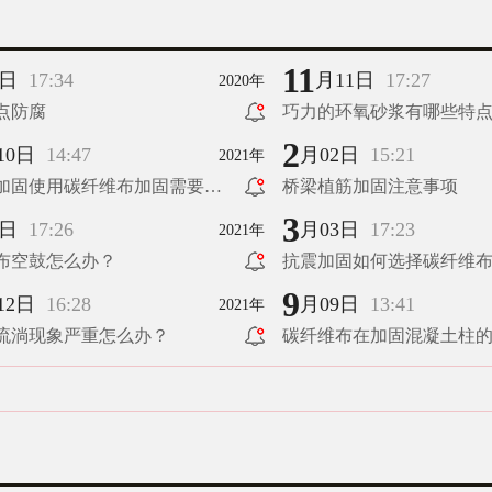
11
4日
17:34
月11日
17:27
2020年
点防腐
巧力的环氧砂浆有哪些特
2
10日
14:47
月02日
15:21
2021年
加固使用碳纤维布加固需要注
桥梁植筋加固注意事项
？
3
9日
17:26
月03日
17:23
2021年
布空鼓怎么办？
抗震加固如何选择碳纤维
9
12日
16:28
月09日
13:41
2021年
流淌现象严重怎么办？
碳纤维布在加固混凝土柱的
（下）