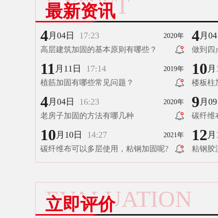
LATEST
最新资讯
4
4
月04日
17:23
月0
2020年
高层建筑加固的基本原则有哪些？
做到四
11
10
月11日
17:14
月
2019年
植筋加固有哪些常见问题？
楼板柱
意什么
4
9
月04日
16:23
月0
2020年
老房子加固的方法有哪几种
碳纤维
10
12
月10日
14:27
月
2021年
碳纤维布可以多层使用，粘钢加固呢?
粘钢胶
EVALUATION
立即评价