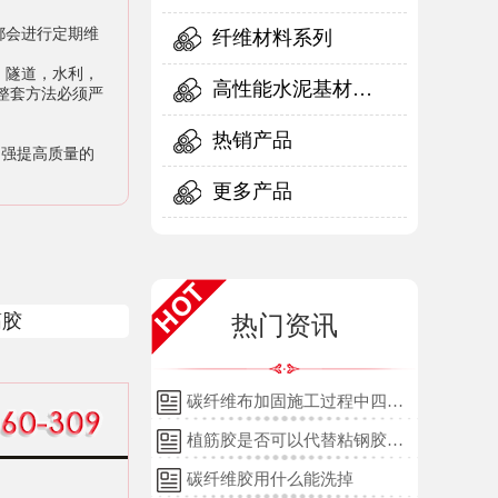
都会进行定期维
纤维材料系列
，隧道，水利，
高性能水泥基材料
整套方法必须严
系列
热销产品
强提高质量的
更多产品
筋胶
热门资讯
碳纤维布加固施工过程中四个
细节的详细说明
植筋胶是否可以代替粘钢胶使
用？
碳纤维胶用什么能洗掉