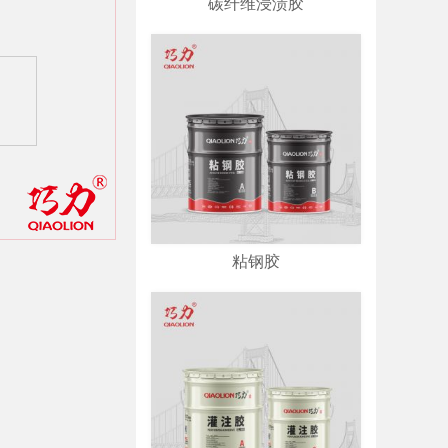
碳纤维浸渍胶
粘钢胶