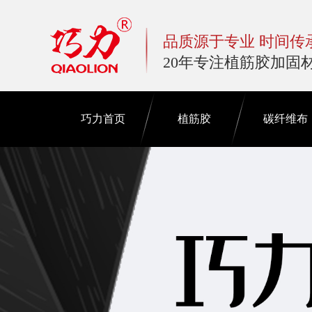
品质源于专业 时间传
20年专注植筋胶加固
巧力首页
植筋胶
碳纤维布