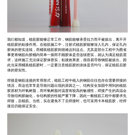
我们都知道，植筋胶能够正常工作，钢筋能够承受拉力而不被拔出，离不开
植筋胶的粘接作用。在植筋施工中，注射式植筋胶能够深入孔内，保证孔内
胶体的密实连续，而桶装植筋胶则很难达到这点。尤其是部分工程中为图省
事更将钢筋向胶桶内简单一插而不顾胶体是否连续密实，就认为满足植筋需
求，这样施工无法保证胶体密实，粘接效果差，很容易导致钢筋被拔出。因
此当采用桶装植筋胶时，一定要注意植筋胶的涂抹是否均匀，保证植筋后胶
体的密实性。
焊接是钢筋连接的常用形式，植筋工程中植入的钢筋往往也存在需要焊接的
情况，而这也常常是导致问题出现的原因之一。结构安全加固中用到的植筋
胶原材为环氧树脂，而环氧树脂对温度有较高的敏感性，焊接产生的高温会
导致结构胶融化，令结构胶的性能严重下降，因此一般植筋工程中都要求先
焊接，后植筋。当然，实在避免不了后焊接时，也可采用卡本植筋胶，经焊
接后仍能保证安全。