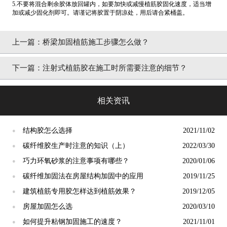
5.不要将混合剩余胶体放回罐内，如要加快或减慢植筋胶固化速度，适当增
加或减少固化剂即可。请谨记将胶置于阴凉处，用后请合紧桶盖。
上一篇：
桥梁加固植筋施工步骤怎么做？
下一篇：
注射式植筋胶在施工时所需要注意的细节？
相关资讯
结构胶怎么选择
2021/11/02
●
碳纤维胶生产时注意的知识（上）
2022/03/30
●
巧力环氧砂浆的注意事项有哪些？
2020/01/06
●
碳纤维加固法在房屋结构加固中的应用
2019/11/25
●
建筑植筋专用胶怎样达到植筋效果？
2019/12/05
●
房屋加固怎么选
2020/03/10
●
如何提升粘钢加固施工的速度？
2021/11/01
●