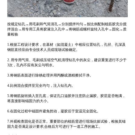
按规定钻孔→用毛刷和气筒清孔→分别搅拌均匀→按比例配制植筋胶充分搅
拌混合→用专用工具将胶液注入孔中→将钢筋或螺杆旋转入孔中→固化→质
量检验
1.根据工程设计要求，在基材（如混凝土）中相应位置钻孔，孔径、孔深及
钢筋直径应由专业技术人员或现场试验确定。
2. 用专用气筒、毛刷或压缩空气机清理钻孔中的灰尘，建议重复进行不少于
3次，孔内不应有灰尘与明水。
3.将钢筋表面进行除锈处理并用丙酮或酒精擦拭干净。
4.比例混合搅拌至完全均匀，注入钻孔内。
5.将钢筋旋转插入至孔底，保证孔口溢胶并注意防止漏胶。胶层是否饱满，
将直接影响锚固力的大小。
6.在固化过程中锚固件避免扰动，凝胶后于室温完全固化。
7.外观检查固化是否正常。重要部位的植筋需进行现场抗拔试验，检验其锚
固力是否满足设计要求;合格后方可进行下一道工序的施工。