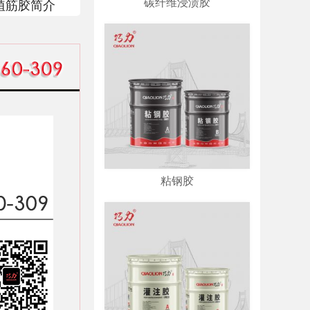
碳纤维浸渍胶
植筋胶简介
粘钢胶