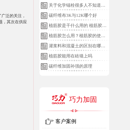
关于化学锚栓很多人不知道的
误区!
碳纤维布3K与12K哪个好
了广泛的关注，
题，其次在供应
植筋胶是干什么用的 植筋胶的
用途和使用方法
植筋胶怎么用？植筋胶的使用
方法
灌浆料和混凝土的区别在哪
里？
植筋胶能用在砖墙上吗
碳纤维加固补强的原理
巧力加固
客户案例