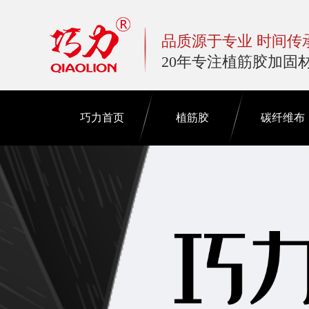
品质源于专业 时间传
20年专注植筋胶加固
巧力首页
植筋胶
碳纤维布