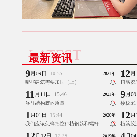
LATEST
最新资讯
9
12
月09日
10:55
月
2021年
哪些建筑需要加固（上）
植筋胶
11
9
月11日
15:46
月0
2021年
灌注结构胶的质量
楼板采
地方？
1
12
月01日
15:44
月
2020年
我们应该怎样把控种植钢筋和螺杆的
植筋胶
施工要点。
12
4
月12日
17:25
月0
2019年