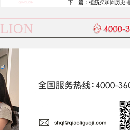
下一篇：
植筋胶加固历史-
LION