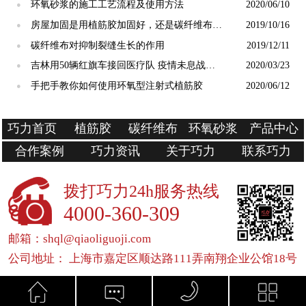
环氧砂浆的施工工艺流程及使用方法
2020/06/10
●
房屋加固是用植筋胶加固好，还是碳纤维布加
2019/10/16
●
固好？
碳纤维布对抑制裂缝生长的作用
2019/12/11
●
吉林用50辆红旗车接回医疗队 疫情未息战斗
2020/03/23
●
不止
手把手教你如何使用环氧型注射式植筋胶
2020/06/12
●
巧力首页
植筋胶
碳纤维布
环氧砂浆
产品中心
合作案例
巧力资讯
关于巧力
联系巧力
拨打巧力24h服务热线
4000-360-309
邮箱：shql@qiaoliguoji.com
公司地址： 上海市嘉定区顺达路111弄南翔企业公馆18号