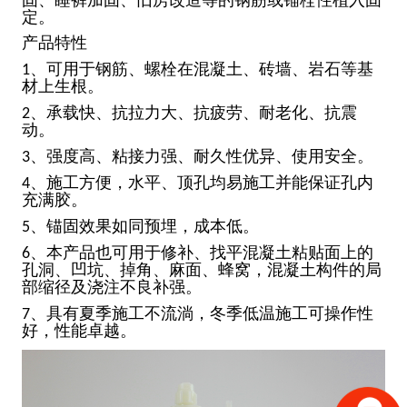
固、睡裤加固、旧房改造等的钢筋或锚栓性植入固
定。
产品特性
、可用于钢筋、螺栓在混凝土、砖墙、岩石等基
1
材上生根。
、承载快、抗拉力大、抗疲劳、耐老化、抗震
2
动。
、强度高、粘接力强、耐久性优异、使用安全。
3
、施工方便，水平、顶孔均易施工并能保证孔内
4
充满胶。
、锚固效果如同预埋，成本低。
5
、本产品也可用于修补、找平混凝土粘贴面上的
6
孔洞、凹坑、掉角、麻面、蜂窝，混凝土构件的局
部缩径及浇注不良补强。
、具有夏季施工不流淌，冬季低温施工可操作性
7
好，性能卓越。