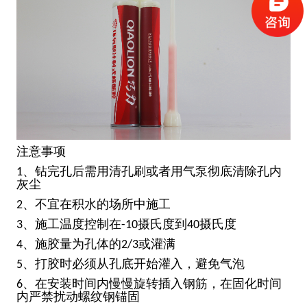
注意事项
、钻完孔后需用清孔刷或者用气泵彻底清除孔内
1
灰尘
、不宜在积水的场所中施工
2
、施工温度控制在
摄氏度到
摄氏度
3
-10
40
、施胶量为孔体的
或灌满
4
2/3
、打胶时必须从孔底开始灌入，避免气泡
5
、在安装时间内慢慢旋转插入钢筋，在固化时间
6
内严禁扰动螺纹钢锚固