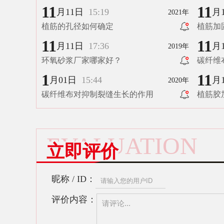
11
11
月11日
15:19
月
2021年
植筋的孔径如何确定
植筋加
11
11
月11日
17:36
月
2019年
环氧砂浆厂家哪家好？
碳纤维
1
11
月01日
15:44
月
2020年
碳纤维布对抑制裂缝生长的作用
植筋胶
EVALUATION
立即评价
昵称 / ID：
评价内容：