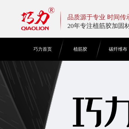
品质源于专业 时间传
20年专注植筋胶加固
巧力首页
植筋胶
碳纤维布