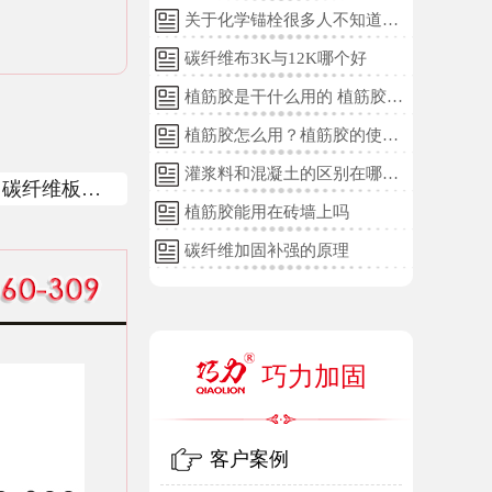
关于化学锚栓很多人不知道的
误区!
碳纤维布3K与12K哪个好
植筋胶是干什么用的 植筋胶的
用途和使用方法
植筋胶怎么用？植筋胶的使用
方法
灌浆料和混凝土的区别在哪
力碳纤维板的
里？
植筋胶能用在砖墙上吗
碳纤维加固补强的原理
巧力加固
客户案例