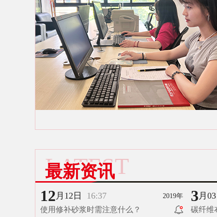
LATEST
最新资讯
12
3
月12日
16:37
月0
2019年
使用修补砂浆时需注意什么？
碳纤维