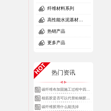
纤维材料系列
高性能水泥基材料
系列
热销产品
更多产品
热门资讯
碳纤维布加固施工过程中四个
细节的详细说明
植筋胶是否可以代替粘钢胶使
用？
碳纤维胶用什么能洗掉