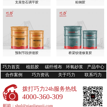
支座垫石调平胶
粘钢胶
预制节段拼缝胶
桥梁铰缝修复胶
巧力首页
植筋胶
碳纤维布
环氧砂浆
产品中心
合作案例
巧力资讯
关于巧力
联系巧力
拨打巧力24h服务热线
4000-360-309
邮箱：shql@qiaoliguoji.com