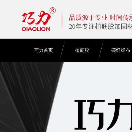
品质源于专业 时间传
20年专注植筋胶加固
巧力首页
植筋胶
碳纤维布