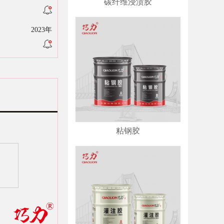
碳纤维浸渍胶
2023年
粘钢胶