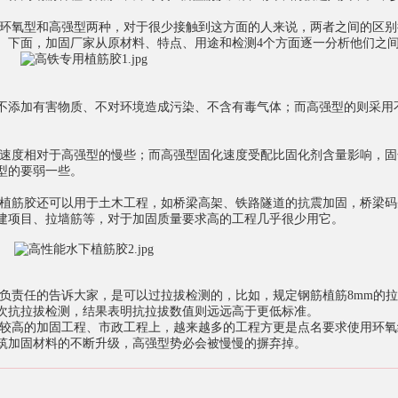
氧型和高强型两种，对于很少接触到这方面的人来说，两者之间的区别
。下面，加固厂家从原材料、特点、用途和检测4个方面逐一分析他们之
不添加有害物质、不对环境造成污染、不含有毒气体；而高强型的则采用
速度相对于高强型的慢些；而高强型固化速度受配比固化剂含量影响，固
型的要弱一些。
筋胶还可以用于土木工程，如桥梁高架、铁路隧道的抗震加固，桥梁码
建项目、拉墙筋等，对于加固质量要求高的工程几乎很少用它。
任的告诉大家，是可以过拉拔检测的，比如，规定钢筋植筋8mm的拉拔
数次抗拉拔检测，结果表明抗拉拔数值则远远高于更低标准。
高的加固工程、市政工程上，越来越多的工程方更是点名要求使用环氧
筑加固材料的不断升级，高强型势必会被慢慢的摒弃掉。