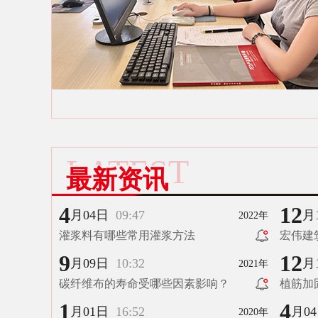
LATEST
最新资讯
4
12
月04日
09:47
月
2022年
灌浆料有哪些常用灌浆方法
宏伟建
9
12
月09日
10:32
月
2021年
碳纤维布的寿命受哪些因素影响？
植筋加
1
4
月01日
16:52
月0
2020年