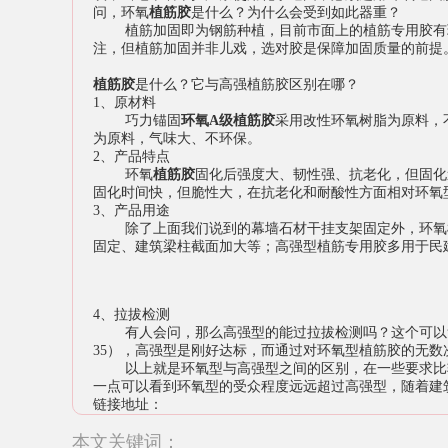
问，环氧
植筋胶
是什么？为什么会受到如此器重？
植筋加固即为钢筋种植，目前市面上的植筋专用胶有环
注，但植筋加固并非儿戏，选对胶是保障加固质量的前提
植筋胶
是什么？它与高强植筋胶区别在哪？
1、原材料
巧力锚固
环氧A级植筋胶
采用改性环氧树脂为原料，
为原料，气味大、不环保。
2、产品特点
环氧
植筋胶
固化后强度大、韧性强、抗老化，但固化
固化时间快，但脆性大，在抗老化和耐酸性方面相对环氧
3、产品用途
除了上面我们说到的幕墙石材干挂支架固定外，环氧植
固定、建筑梁柱截面加大等；高强型植筋专用胶多用于民
4、拉拔检测
有人会问，那么高强型的能过拉拔检测吗？这个可以负责
35），高强型是刚好达标，而通过对环氧型植筋胶的无
以上就是环氧型与高强型之间的区别，在一些要求比较
一点可以看到环氧型的受众程度远远超过高强型，随着建
链接地址：
本文关键词：