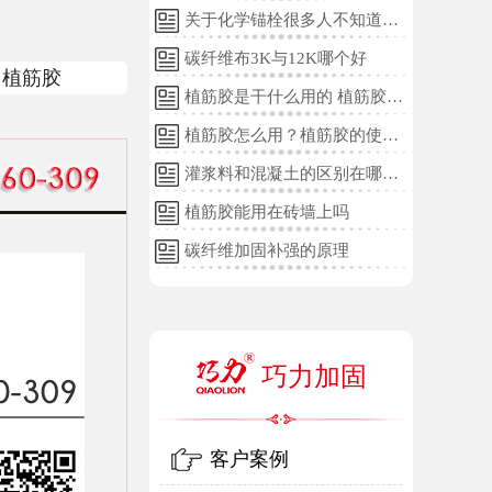
关于化学锚栓很多人不知道的
误区!
碳纤维布3K与12K哪个好
用植筋胶
植筋胶是干什么用的 植筋胶的
用途和使用方法
植筋胶怎么用？植筋胶的使用
方法
灌浆料和混凝土的区别在哪
里？
植筋胶能用在砖墙上吗
碳纤维加固补强的原理
巧力加固
客户案例