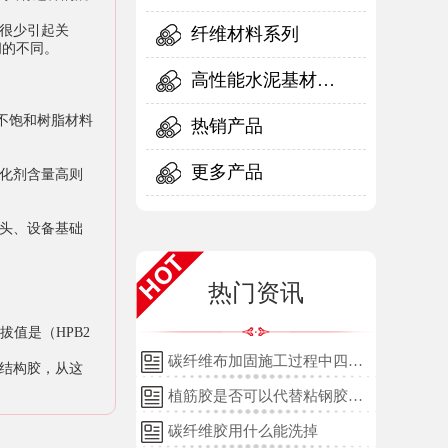
很少引起关
纤维材料系列
间的不同。
高性能水泥基材料
不饱和树脂材料
系列
热销产品
更多产品
化剂含量高则
头、设备基础
热门资讯
值是（HPB2
碳纤维布加固施工过程中四个
结构胶，从这
细节的详细说明
植筋胶是否可以代替粘钢胶使
用？
碳纤维胶用什么能洗掉