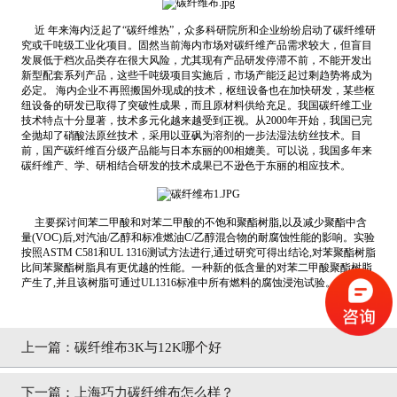
近 年来海内泛起了“碳纤维热”，众多科研院所和企业纷纷启动了碳纤维研
究或千吨级工业化项目。固然当前海内市场对碳纤维产品需求较大，但盲目
发展低于档次品类存在很大风险，尤其现有产品研发停滞不前，不能开发出
新型配套系列产品，这些千吨级项目实施后，市场产能泛起过剩趋势将成为
必定。 海内企业不再照搬国外现成的技术，枢纽设备也在加快研发，某些枢
纽设备的研发已取得了突破性成果，而且原材料供给充足。我国碳纤维工业
技术特点十分显著，技术多元化越来越受到正视。从2000年开始，我国已完
全抛却了硝酸法原丝技术，采用以亚砜为溶剂的一步法湿法纺丝技术。目
前，国产碳纤维百分级产品能与日本东丽的00相媲美。可以说，我国多年来
碳纤维产、学、研相结合研发的技术成果已不逊色于东丽的相应技术。
主要探讨间苯二甲酸和对苯二甲酸的不饱和聚酯树脂,以及减少聚酯中含
量(VOC)后,对汽油/乙醇和标准燃油C/乙醇混合物的耐腐蚀性能的影响。实验
按照ASTM C581和UL 1316测试方法进行,通过研究可得出结论,对苯聚酯树脂
比间苯聚酯树脂具有更优越的性能。一种新的低含量的对苯二甲酸聚酯树脂
产生了,并且该树脂可通过UL1316标准中所有燃料的腐蚀浸泡试验。
上一篇：
碳纤维布3K与12K哪个好
下一篇：
上海巧力碳纤维布怎么样？