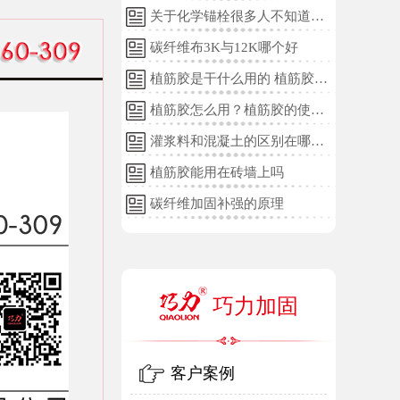
关于化学锚栓很多人不知道的
误区!
碳纤维布3K与12K哪个好
植筋胶是干什么用的 植筋胶的
用途和使用方法
植筋胶怎么用？植筋胶的使用
方法
灌浆料和混凝土的区别在哪
里？
植筋胶能用在砖墙上吗
碳纤维加固补强的原理
巧力加固
客户案例