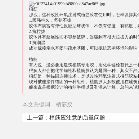
植筋
那么，这种改性环氧注射式植筋胶在使用时，怎样发挥其
1.顽强持久，坚韧不拔
胶体布满富有弹性反应型球状体，不仅有强度，有黏度，
2.抗拉拔
胶体具有延展性而不容易破碎，当碰到有很大拉拔力的时
3.抗潮湿
成功嫁接亲水基团与疏水基团，可以抵抗恶劣环境的影响
植筋
有人说，没必要用建筑植筋专用胶，用化学锚栓替代是一
很多人都会把化学锚栓和植筋胶认为是同一种，其实不然
植筋是一种锚固连接技术，是以改性环氧注射式植筋胶粘
现对被连接件锚固的一种组件。植筋胶大多数使用在建筑
般来说是根据设计的植筋半径以及孔深来计算，总的来说
本文关键词：
植筋胶
上一篇：
植筋应注意的质量问题