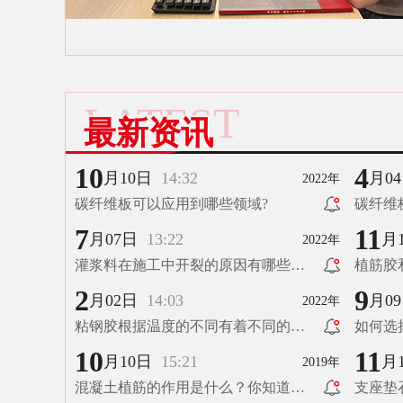
LATEST
最新资讯
10
4
月10日
14:32
月0
2022年
碳纤维板可以应用到哪些领域?
碳纤维
（下）
7
11
月07日
13:22
月
2022年
灌浆料在施工中开裂的原因有哪些？
植筋胶
（上）
2
9
月02日
14:03
月0
2022年
粘钢胶根据温度的不同有着不同的使
如何选
用方法
10
11
月10日
15:21
月
2019年
混凝土植筋的作用是什么？你知道
支座垫