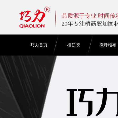
品质源于专业 时间传
20年专注植筋胶加固
巧力首页
植筋胶
碳纤维布