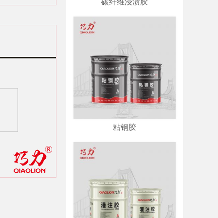
碳纤维浸渍胶
粘钢胶