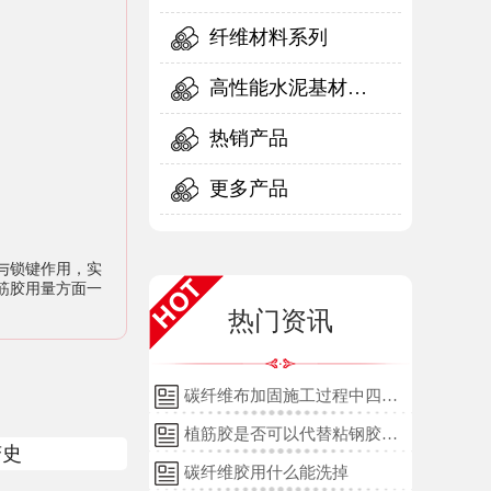
纤维材料系列
高性能水泥基材料
系列
热销产品
更多产品
与锁键作用，实
筋胶用量方面一
热门资讯
碳纤维布加固施工过程中四个
细节的详细说明
植筋胶是否可以代替粘钢胶使
变史
用？
碳纤维胶用什么能洗掉