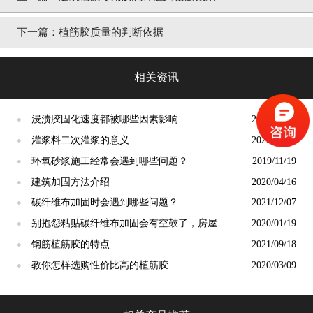
下一篇：
植筋胶质量的判断依据
相关资讯
浸渍胶固化速度都被哪些因素影响
2022/04/13
●
灌浆料二次灌浆的意义
2022/09/05
●
环氧砂浆施工经常会遇到哪些问题？
2019/11/19
●
建筑加固方法介绍
2020/04/16
●
碳纤维布加固时会遇到哪些问题？
2021/12/07
●
别抱怨粘贴碳纤维布加固会有空鼓了，房屋加
2020/01/19
●
固专家告诉你根源在哪？
钢筋植筋胶的特点
2021/09/18
●
教你怎样选购性价比高的植筋胶
2020/03/09
●