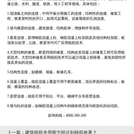
速公路、水利、隧道、铁路、地卜工程等领域。具体包括：
1.现浇板之间的连接，中间平板分期施工的连接，结构性的改建、修复工
程，恢复暂时性的开口，如塔式起重机、设备预留的孔洞连接。
2.墙与横梁的连接，建筑接缝，结构延伸，增接构件等加固。
3.垂直连接，新增钢筋混凝上柱、钢筋混凝上柱加固及其他结构柱加固，桩
顶承台处理，公路、桥梁等均可广应用植筋技术。
4.大型结构的修复，桥梁挡墙的修复，结构改造混凝上的修复工程可应用植
筋技术。大型结构修复采用植筋技术可以减少混凝上拆除量，避免加固性焊
接及类似的连接。
5.结构性连接，如楼梯、墙板、检修孔等。
6.混凝上覆盖，植筋混凝上覆盖可用于桥面修复，混合界面的结构粘合，板
面、横梁的结构改进。
7.悬臂连接，植筋可用于阳台、平台、楼梯平台等悬臂连接。
8.墙与柱的连接，如钢筋混凝上结构中的砌体填充墙与框架柱的拉结筋。
咨询热线：4000-360-309
上一篇：
建筑植筋专用胶怎样达到植筋效果？