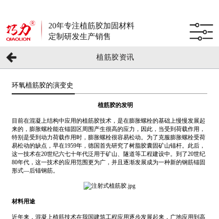
20年专注植筋胶加固材料
定制研发生产销售
植筋胶资讯
环氧植筋胶的演变史
植筋胶的发明
目前在混凝上结构中应用的植筋胶技术，是在膨胀螺栓的基础上慢慢发展起
来的，膨胀螺栓能在锚固区周围产生很高的应力，因此，当受到荷载作用，
特别是受到动力荷载作用时，膨胀螺栓很容易松动。为了克服膨胀螺栓受荷
易松动的缺点，早在1959年，德国首先研究了树脂胶囊固矿山锚杆。此后，
这一技术在20世纪六七十年代泛用于矿山、隧道等工程建设中。到了20世纪
80年代，这一技术的应用范围更为广，并且逐渐发展成为一种新的钢筋锚固
形式—后锚钢筋。
材料用途
近年来，混凝上植筋技术在我国建筑工程应用逐步发展起来，广地应用到高