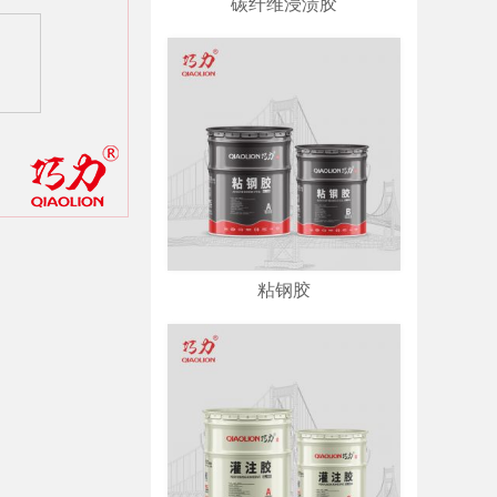
碳纤维浸渍胶
粘钢胶