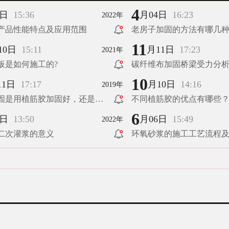
4
6日
15:36
月04日
16:23
2022年
产品性能特点及应用范围
老房子加固的方法有哪几
11
10日
15:11
月11日
17:23
2021年
板是如何施工的?
碳纤维布加固桥梁受力分
10
11日
17:17
月10日
14:16
2019年
固是用植筋胶加固好，还是碳
不同植筋胶的优点有哪些
加固好？
6
9日
13:50
月06日
15:49
2022年
二次灌浆的意义
环氧砂浆的施工工艺流程