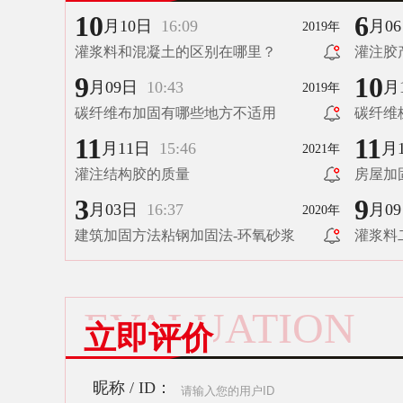
10
6
月10日
16:09
月0
2019年
灌浆料和混凝土的区别在哪里？
灌注胶
9
10
月09日
10:43
月
2019年
碳纤维布加固有哪些地方不适用
碳纤维
11
11
月11日
15:46
月
2021年
灌注结构胶的质量
房屋加
纤维布
3
9
月03日
16:37
月0
2020年
建筑加固方法粘钢加固法-环氧砂浆
灌浆料
EVALUATION
立即评价
昵称 / ID：