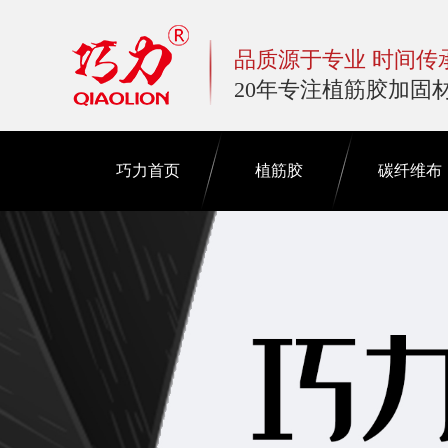
品质源于专业 时间传
20年专注植筋胶加固
巧力首页
植筋胶
碳纤维布