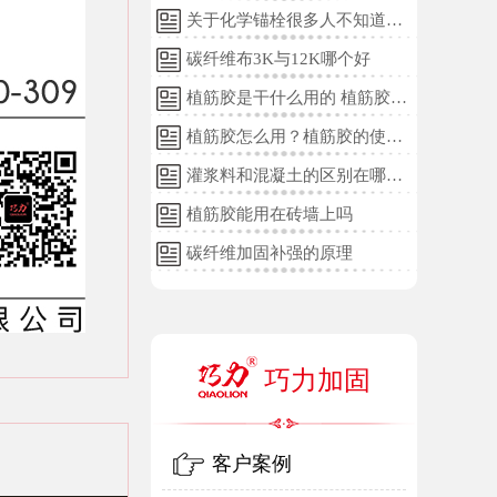
关于化学锚栓很多人不知道的
误区!
碳纤维布3K与12K哪个好
植筋胶是干什么用的 植筋胶的
用途和使用方法
植筋胶怎么用？植筋胶的使用
方法
灌浆料和混凝土的区别在哪
里？
植筋胶能用在砖墙上吗
碳纤维加固补强的原理
巧力加固
客户案例