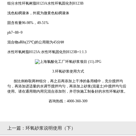
组分水性环氧树脂H123A水性环氧固化剂H123B
浅色粘稠液体，外观为微黄色粘稠液体
固含有量96-98%，49-51%
ph7~88~9
混合物a和b(25℃)的公用期为45分钟
水性环氧树脂H123A:水性环氧固化剂H123B=1:1.3
3.环氧砂浆使用方式
按比例称取两种组分，再之后再添加上干净的备用桶中，充分搅拌均
匀，再添加进适量的水调节搅拌均匀，再添加上砂浆(混凝土)中搅拌均匀后
使用。请在通用期内用完混合添加剂，并尽快施工制备好的水性环氧砂浆。
咨询热线：4000-360-309
上一篇：
环氧砂浆说明使用（下）