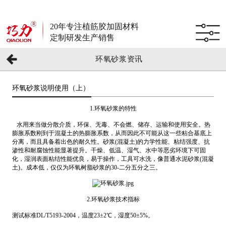
20年专注植筋胶加固材料
定制研发生产销售
环氧砂浆资讯
环氧砂浆说明使用（上）
1.环氧砂浆的特性
水用来当做分散介质，环保、无毒、不会燃、储存、运输和使用安全。热
膨胀系数刚到于混凝土的热膨胀系数，从而因此不可能从这一些粘合基底上
分离，而且具备着出色的耐久性。砂浆(混凝土)的力学性能、粘结强度、抗
渗性和耐腐蚀性能显著提升。干燥、低温、湿气、水中等恶劣环境下可固
化，湿润表面粘结性能优良，易于操作，工具可水洗，像普通水泥砂浆(混凝
土)。成本低，仅仅为环氧树脂砂浆的30-二分五分之三。
2.环氧砂浆技术指标
测试标准DL/T5193-2004，温度23±2℃，湿度50±5%。