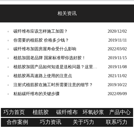
相关资讯
碳纤维布应该怎样施工加固？
2020/12/02
●
你需要的植筋胶 价格多少钱？
2019/11/11
●
碳纤维布加固房屋寿命受什么影响
2022/03/02
●
植筋加固老品牌 国家标准帮你选好胶！
2019/11/15
●
植筋胶加固产品如何知道是送检问题？这里有
2019/11/08
●
你要的内容
植筋胶再高速路上使用的注意点
2021/11/02
●
注射式植筋胶在施工时所需要注意的细节？
2019/10/22
●
粘贴碳纤维布的关键步骤
2022/09/09
●
巧力首页
植筋胶
碳纤维布
环氧砂浆
产品中心
合作案例
巧力资讯
关于巧力
联系巧力