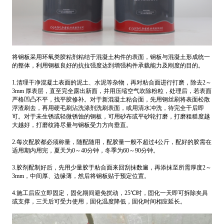
将钢板采用环氧类胶粘剂粘结于混凝土构件的表面，钢板与混凝土形成统一
的整体，利用钢板良好的抗拉强度达到增强构件承载能力及刚度的目的。
1.清理干净混凝土表面的泥土、水泥等杂物，再对粘合面进行打磨，除去2～
3mm 厚表层，直至完全露出新面，并用压缩空气吹除粉粒，处理后，若表面
严格凹凸不平，找平胶修补。对于新混凝土粘合面，先用钢丝刷将表面松散
浮渣刷去，再用硬毛刷沾洗涤剂洗刷表面，或用清水冲洗，待完全干后即
可。对于未生锈或轻微锈蚀的钢板，可用砂布或平砂轮打磨，打磨粗糙度越
大越好，打磨纹路尽量与钢板受力方向垂直。
2.每次配胶都必须称量，随配随用，配胶量一般不超过4公斤，配好的胶需在
适用期内用完，夏天为0～40分钟，冬季为60～90分钟。
3.胶剂配制好后，先用少量胶于粘合面来回刮抹数遍，再添抹至所需厚度2～
3mm，中间厚、边缘薄，然后将钢板贴于预定位置。
4.施工后应立即固定，固化期间避免扰动，25℃时，固化一天即可拆除夹具
或支撑，三天后可受力使用，固化温度降低，固化时间相应延长。