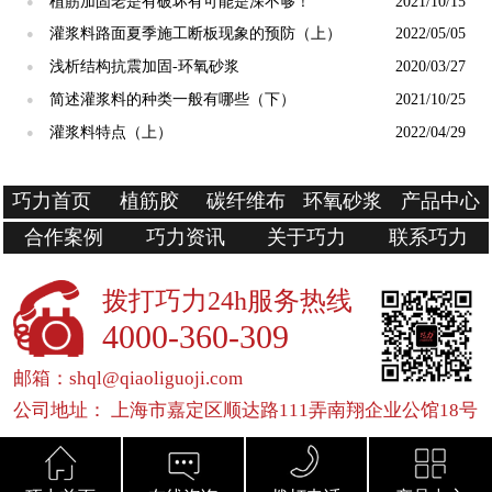
植筋加固老是有破坏有可能是深不够！
2021/10/15
●
灌浆料路面夏季施工断板现象的预防（上）
2022/05/05
●
浅析结构抗震加固-环氧砂浆
2020/03/27
●
简述灌浆料的种类一般有哪些（下）
2021/10/25
●
灌浆料特点（上）
2022/04/29
●
巧力首页
植筋胶
碳纤维布
环氧砂浆
产品中心
合作案例
巧力资讯
关于巧力
联系巧力
拨打巧力24h服务热线
4000-360-309
邮箱：shql@qiaoliguoji.com
公司地址： 上海市嘉定区顺达路111弄南翔企业公馆18号