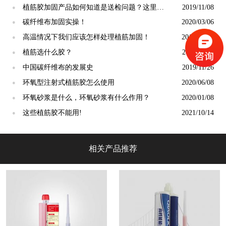
植筋胶加固产品如何知道是送检问题？这里有
2019/11/08
●
你要的内容
碳纤维布加固实操！
2020/03/06
●
高温情况下我们应该怎样处理植筋加固！
2019/12/04
●
植筋选什么胶？
2019/11/19
●
中国碳纤维布的发展史
2019/11/26
●
环氧型注射式植筋胶怎么使用
2020/06/08
●
环氧砂浆是什么，环氧砂浆有什么作用？
2020/01/08
●
这些植筋胶不能用!
2021/10/14
●
相关产品推荐