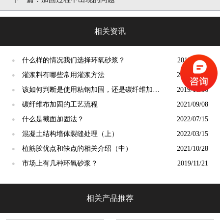
相关资讯
什么样的情况我们选择环氧砂浆？
2019/11/19
●
灌浆料有哪些常用灌浆方法
2022/04/29
●
该如何判断是使用粘钢加固，还是碳纤维加
2019/10/16
●
固！
碳纤维布加固的工艺流程
2021/09/08
●
什么是截面加固法？
2022/07/15
●
混凝土结构墙体裂缝处理（上）
2022/03/15
●
植筋胶优点和缺点的相关介绍（中）
2021/10/28
●
市场上有几种环氧砂浆？
2019/11/21
●
相关产品推荐