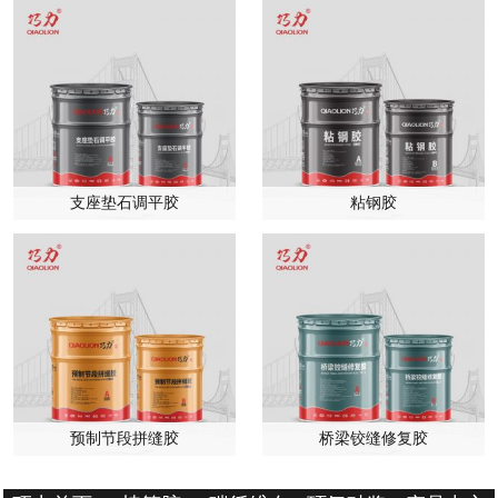
支座垫石调平胶
粘钢胶
预制节段拼缝胶
桥梁铰缝修复胶