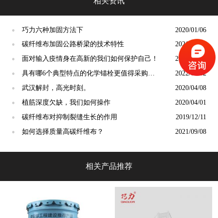
相关资讯
巧力六种加固方法下
2020/01/06
●
碳纤维布加固公路桥梁的技术特性
2021/09/17
●
面对输入疫情身在高新的我们如何保护自己！
2020/03/20
●
具有哪6个典型特点的化学锚栓更值得采购？
2022/04/02
●
（上）
武汉解封，高光时刻。
2020/04/08
●
植筋深度欠缺，我们如何操作
2020/04/01
●
碳纤维布对抑制裂缝生长的作用
2019/12/11
●
如何选择质量高碳纤维布？
2021/09/08
●
相关产品推荐