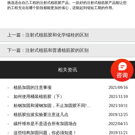
挑选适合自己工程的注射式植筋胶产品。一款好的注射式植筋胶产品能让您
的工程无论在哪个阶段都能更加的省心，还能起到缩短工期的作用。
上一篇：
注射式植筋胶和化学锚栓的区别
下一篇：
注射式植筋和普通植筋胶的区别
相关资讯
植筋加固的注意事项
2021/09/16
●
如何使用桶装植筋胶（下）
2021/11/10
●
粘钢加固和灌钢加固，不止加固胶不同!
2021/10/11
●
（下）
植筋胶拉拔实验要注意这几点
2019/12/25
●
碳纤维布是不是适合所有加固场合
2022/04/15
●
这些结构加固问题，你必须知道！
2019/11/21
●