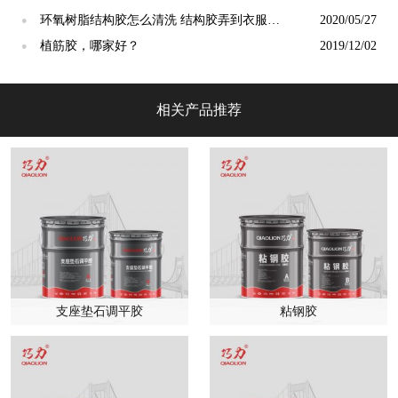
环氧树脂结构胶怎么清洗 结构胶弄到衣服上
2020/05/27
●
怎么洗掉
植筋胶，哪家好？
2019/12/02
●
相关产品推荐
支座垫石调平胶
粘钢胶