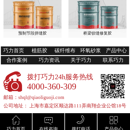
预制节段拼缝胶
桥梁铰缝修复胶
巧力首页
植筋胶
碳纤维布
环氧砂浆
产品中心
合作案例
巧力资讯
关于巧力
联系巧力
拨打巧力24h服务热线
4000-360-309
邮箱：shql@qiaoliguoji.com
公司地址： 上海市嘉定区顺达路111弄南翔企业公馆18号
巧力首页
在线咨询
拨打电话
产品中心