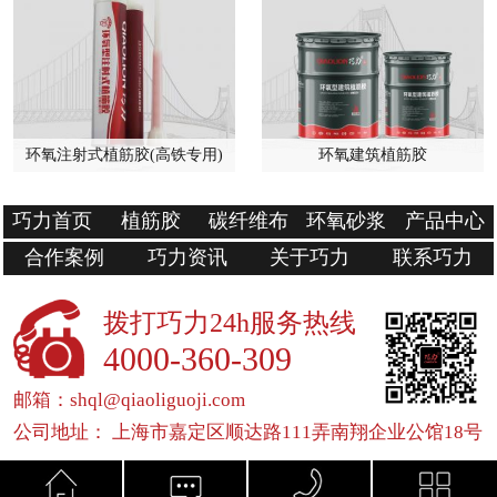
环氧注射式植筋胶(高铁专用)
环氧建筑植筋胶
巧力首页
植筋胶
碳纤维布
环氧砂浆
产品中心
合作案例
巧力资讯
关于巧力
联系巧力
拨打巧力24h服务热线
4000-360-309
邮箱：shql@qiaoliguoji.com
公司地址： 上海市嘉定区顺达路111弄南翔企业公馆18号