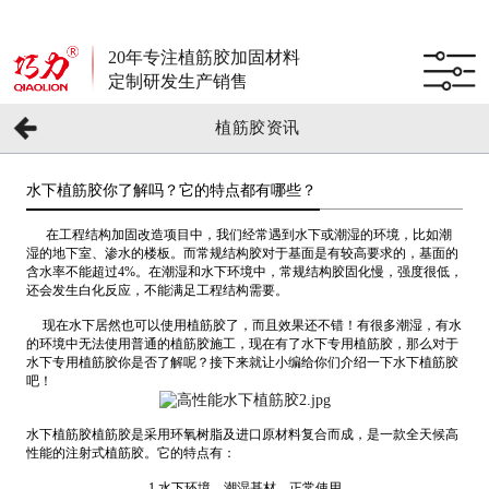
20年专注植筋胶加固材料
定制研发生产销售
植筋胶资讯
水下植筋胶你了解吗？它的特点都有哪些？
在工程结构加固改造项目中，我们经常遇到水下或潮湿的环境，比如潮
湿的地下室、渗水的楼板。而常规结构胶对于基面是有较高要求的，基面的
含水率不能超过4%。在潮湿和水下环境中，常规结构胶固化慢，强度很低，
还会发生白化反应，不能满足工程结构需要。
现在水下居然也可以使用植筋胶了，而且效果还不错！有很多潮湿，有水
的环境中无法使用普通的植筋胶施工，现在有了水下专用植筋胶，那么对于
水下专用植筋胶你是否了解呢？接下来就让小编给你们介绍一下水下植筋胶
吧！
水下植筋胶植筋胶是采用环氧树脂及进口原材料复合而成，是一款全天候高
性能的注射式植筋胶。它的特点有：
1.水下环境、潮湿基材、正常使用