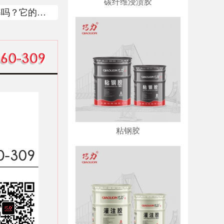
碳纤维浸渍胶
解吗？它的特
粘钢胶