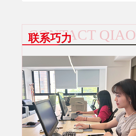
化？怎样选择好的植筋胶？
CONTACT QIAO
联系巧力