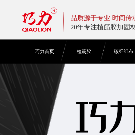
品质源于专业 时间传
20年专注植筋胶加固
巧力首页
植筋胶
碳纤维布