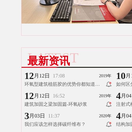
LATEST
最新资讯
12
10
月12日
17:08
月
2019年
环氧型建筑植筋胶的优势你都知道
如何区
吗？
12
4
月12日
16:52
月0
2019年
建筑加固之梁加固篇-环氧砂浆
注射式
3
4
月03日
11:37
月0
2020年
我们应该怎样选择碳纤维布？
结构加