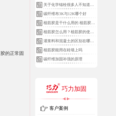
关于化学锚栓很多人不知道的
误区!
碳纤维布3K与12K哪个好
植筋胶是干什么用的 植筋胶的
用途和使用方法
植筋胶怎么用？植筋胶的使用
方法
灌浆料和混凝土的区别在哪
里？
植筋胶能用在砖墙上吗
筋胶的正常固
碳纤维加固补强的原理
巧力加固
客户案例