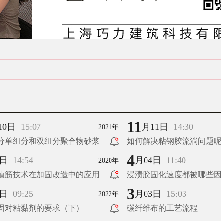
11
10日
15:07
月11日
14:30
2021年
分单组分和双组分聚合物砂浆
如何解决粘钢胶流淌问题
4
4日
14:54
月04日
11:40
2020年
植筋技术在加固改造中的应用
浸渍胶固化速度都被哪些
3
4日
09:25
月03日
15:03
2022年
固对粘黏剂的要求（下）
碳纤维布的工艺流程