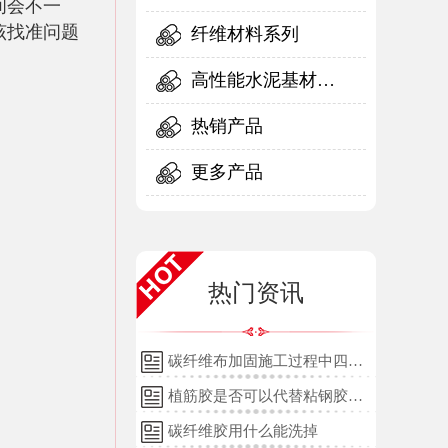
间会不一
该找准问题
纤维材料系列
高性能水泥基材料
系列
热销产品
更多产品
热门资讯
碳纤维布加固施工过程中四个
细节的详细说明
植筋胶是否可以代替粘钢胶使
用？
碳纤维胶用什么能洗掉