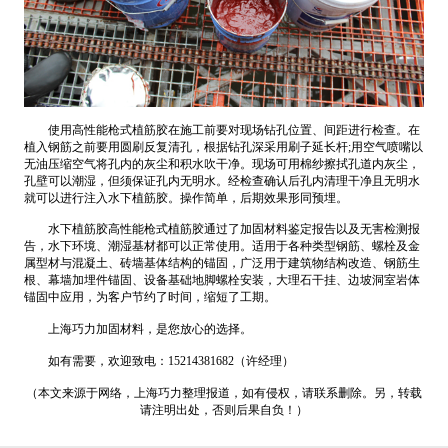
使用高性能枪式植筋胶在施工前要对现场钻孔位置、间距进行检查。在
植入钢筋之前要用圆刷反复清孔，根据钻孔深采用刷子延长杆;用空气喷嘴以
无油压缩空气将孔内的灰尘和积水吹干净。现场可用棉纱擦拭孔道内灰尘，
孔壁可以潮湿，但须保证孔内无明水。经检查确认后孔内清理干净且无明水
就可以进行注入水下植筋胶。操作简单，后期效果形同预埋。
水下植筋胶高性能枪式植筋胶通过了加固材料鉴定报告以及无害检测报
告，水下环境、潮湿基材都可以正常使用。适用于各种类型钢筋、螺栓及金
属型材与混凝土、砖墙基体结构的锚固，广泛用于建筑物结构改造、钢筋生
根、幕墙加埋件锚固、设备基础地脚螺栓安装，大理石干挂、边坡洞室岩体
锚固中应用，为客户节约了时间，缩短了工期。
上海巧力加固材料，是您放心的选择。
如有需要，欢迎致电：15214381682（许经理）
（本文来源于网络，上海巧力整理报道，如有侵权，请联系删除。另，转载
请注明出处，否则后果自负！）