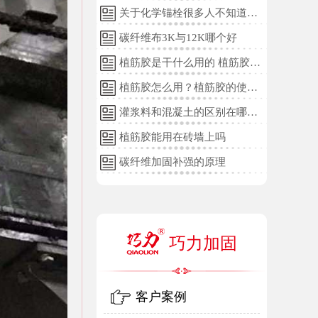
关于化学锚栓很多人不知道的
误区!
碳纤维布3K与12K哪个好
植筋胶是干什么用的 植筋胶的
用途和使用方法
植筋胶怎么用？植筋胶的使用
方法
灌浆料和混凝土的区别在哪
里？
植筋胶能用在砖墙上吗
碳纤维加固补强的原理
巧力加固
客户案例