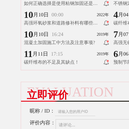
如何正确选择是使用粘钢加固还是碳
不锈钢
纤维加固！
锚栓有
10
4
月10日
00:00
月0
2022年
高强环氧砂浆和道路修补料有哪些区
碳纤维
别？
10
7
月10日
16:24
月0
2019年
混凝土加固施工中方法及注意事项?
高强无
11
6
月11日
17:15
月0
2019年
碳纤维布的不足及其缺点！
预制节
工流程
EVALUATION
立即评价
昵称 / ID：
评价内容：