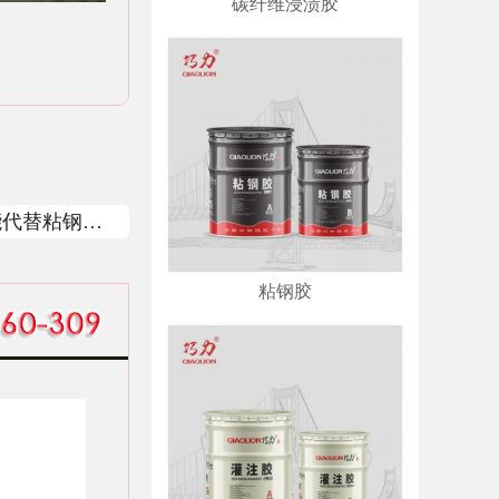
碳纤维浸渍胶
能代替粘钢胶
粘钢胶