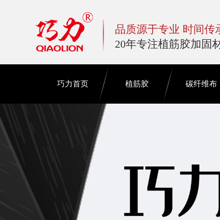
品质源于专业 时间传
20年专注植筋胶加固
巧力首页
植筋胶
碳纤维布