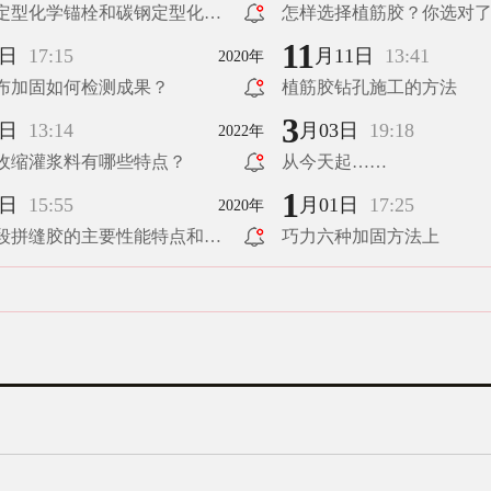
定型化学锚栓和碳钢定型化学
怎样选择植筋胶？你选对
什么特点
11
4日
17:15
月11日
13:41
2020年
布加固如何检测成果？
植筋胶钻孔施工的方法
3
7日
13:14
月03日
19:18
2022年
收缩灌浆料有哪些特点？
从今天起……
1
6日
15:55
月01日
17:25
2020年
段拼缝胶的主要性能特点和施
巧力六种加固方法上