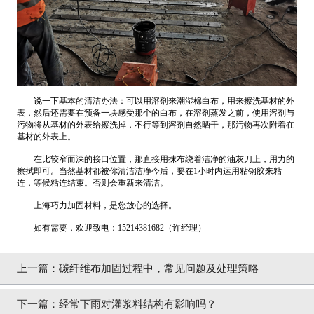
说一下基本的清洁办法：可以用溶剂来潮湿棉白布，用来擦洗基材的外
表，然后还需要在预备一块感受那个的白布，在溶剂蒸发之前，使用溶剂与
污物将从基材的外表给擦洗掉，不行等到溶剂自然晒干，那污物再次附着在
基材的外表上。
在比较窄而深的接口位置，那直接用抹布绕着洁净的油灰刀上，用力的
擦拭即可。当然基材都被你清洁洁净今后，要在1小时内运用粘钢胶来粘
连，等候粘连结束。否则会重新来清洁。
上海巧力加固材料，是您放心的选择。
如有需要，欢迎致电：15214381682（许经理）
上一篇：
碳纤维布加固过程中，常见问题及处理策略
下一篇：
经常下雨对灌浆料结构有影响吗？