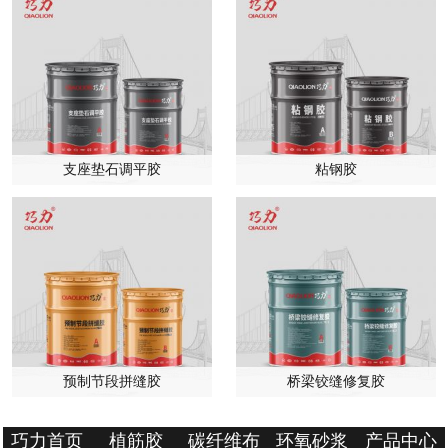
支座垫石调平胶
粘钢胶
预制节段拼缝胶
桥梁铰缝修复胶
巧力首页
植筋胶
碳纤维布
环氧砂浆
产品中心