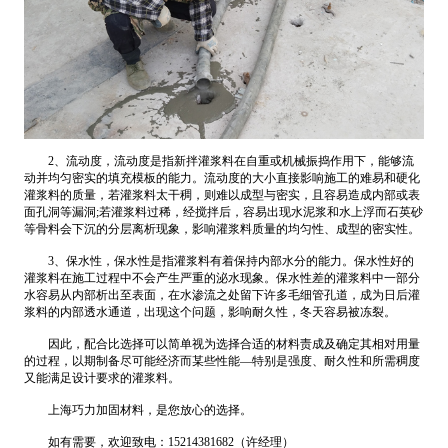
2、流动度，流动度是指新拌灌浆料在自重或机械振捣作用下，能够流
动并均匀密实的填充模板的能力。流动度的大小直接影响施工的难易和硬化
灌浆料的质量，若灌浆料太干稠，则难以成型与密实，且容易造成内部或表
面孔洞等漏洞;若灌浆料过稀，经搅拌后，容易出现水泥浆和水上浮而石英砂
等骨料会下沉的分层离析现象，影响灌浆料质量的均匀性、成型的密实性。
3、保水性，保水性是指灌浆料有着保持内部水分的能力。保水性好的
灌浆料在施工过程中不会产生严重的泌水现象。保水性差的灌浆料中一部分
水容易从内部析出至表面，在水渗流之处留下许多毛细管孔道，成为日后灌
浆料的内部透水通道，出现这个问题，影响耐久性，冬天容易被冻裂。
因此，配合比选择可以简单视为选择合适的材料责成及确定其相对用量
的过程，以期制备尽可能经济而某些性能—特别是强度、耐久性和所需稠度
又能满足设计要求的灌浆料。
上海巧力加固材料，是您放心的选择。
如有需要，欢迎致电：15214381682（许经理）