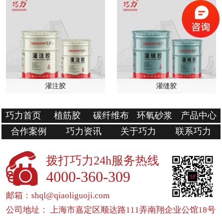
灌注胶
灌缝胶
巧力首页
植筋胶
碳纤维布
环氧砂浆
产品中心
合作案例
巧力资讯
关于巧力
联系巧力
拨打巧力24h服务热线
4000-360-309
邮箱：shql@qiaoliguoji.com
公司地址： 上海市嘉定区顺达路111弄南翔企业公馆18号